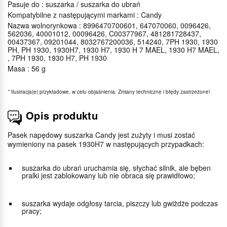
Pasuje do : suszarka / suszarka do ubrań
Kompatybilne z następującymi markami : Candy
Nazwa wolnorynkowa : 8996470700601, 647070060, 0096426,
562036, 40001012, 00096426, C00377967, 481281728437,
00437367, 09201044, 8032767200036, 514240, 7PH 1930, 1930
PH, PH 1930, 1930H7, 1930 H7, 1930 H 7 MAEL, 1930 H7 MAEL,
, 7PH 1930, 1930 H7, PH 1930
Masa : 56 g
*
Ilustracja(e) przykładowe, w celu objaśnienia. Zmiany techniczne i błędy zastrzeżone!
Opis produktu
Pasek napędowy suszarka Candy jest zużyty i musi zostać
wymieniony na pasek 1930H7 w następujących przypadkach:
suszarka do ubrań uruchamia się, słychać silnik, ale bęben
pralki jest zablokowany lub nie obraca się prawidłowo;
suszarka wydaje odgłosy tarcia, piszczy lub gwiżdże podczas
pracy;