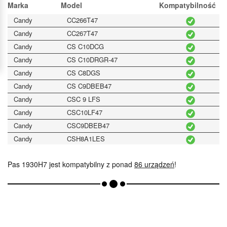
Marka
Model
Kompatybilność
Candy
CC266T47
Candy
CC267T47
Candy
CS C10DCG
Candy
CS C10DRGR-47
Candy
CS C8DGS
Candy
CS C9DBEB47
Candy
CSC 9 LFS
Candy
CSC10LF47
Candy
CSC9DBEB47
Candy
CSH8A1LES
Candy
CSH8A2DE88
Pas 1930H7 jest kompatybilny z ponad
86 urządzeń
!
Candy
CSO4 H7A1DES
Candy
CSO4 H7A2DES
Candy
CSO4H7A1DES
Candy
CSVC8LG80
Candy
CV16637