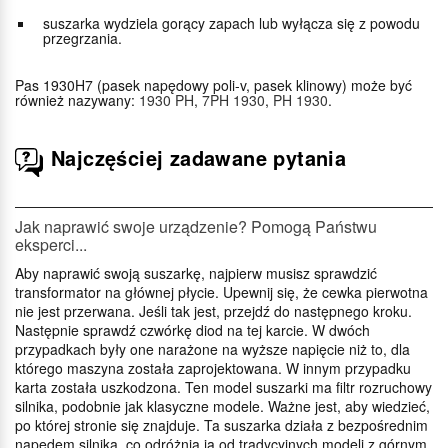
suszarka wydziela gorący zapach lub wyłącza się z powodu
przegrzania.
Pas 1930H7 (pasek napędowy poli-v, pasek klinowy) może być
również nazywany:
1930 PH
,
7PH 1930
,
PH 1930
.
Najczęściej zadawane pytania
Jak naprawić swoje urządzenie? Pomogą Państwu
eksperci...
Aby naprawić swoją suszarkę, najpierw musisz sprawdzić
transformator na głównej płycie. Upewnij się, że cewka pierwotna
nie jest przerwana. Jeśli tak jest, przejdź do następnego kroku.
Następnie sprawdź czwórkę diod na tej karcie. W dwóch
przypadkach były one narażone na wyższe napięcie niż to, dla
którego maszyna została zaprojektowana. W innym przypadku
karta została uszkodzona. Ten model suszarki ma filtr rozruchowy
silnika, podobnie jak klasyczne modele. Ważne jest, aby wiedzieć,
po której stronie się znajduje. Ta suszarka działa z bezpośrednim
napędem silnika, co odróżnia ją od tradycyjnych modeli z górnym