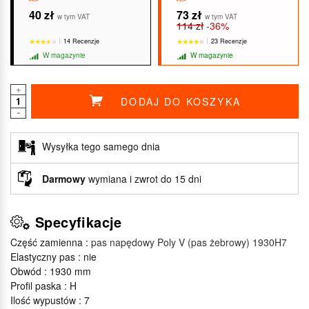
40 zł
73 zł
w tym VAT
w tym VAT
114 zł
-36%
14 Recenzje
23 Recenzje
W magazynie
W magazynie
+
DODAJ DO KOSZYKA
-
★★★★★
★★★★★
★★★★★
★★★★★
Wysyłka tego samego dnia
Darmowy
wymiana i zwrot do 15 dni
Specyfikacje
Część zamienna :
pas napędowy Poly V (pas żebrowy) 1930H7
Elastyczny pas : nie
Obwód : 1930 mm
Profil paska : H
Ilość wypustów : 7