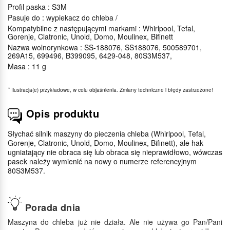
Profil paska : S3M
Pasuje do : wypiekacz do chleba /
Kompatybilne z następującymi markami : Whirlpool, Tefal,
Gorenje, Clatronic, Unold, Domo, Moulinex, Bifinett
Nazwa wolnorynkowa : SS-188076, SS188076, 500589701,
269A15, 699496, B399095, 6429-048, 80S3M537,
Masa : 11 g
*
Ilustracja(e) przykładowe, w celu objaśnienia. Zmiany techniczne i błędy zastrzeżone!
Opis produktu
Słychać silnik maszyny do pieczenia chleba (Whirlpool, Tefal,
Gorenje, Clatronic, Unold, Domo, Moulinex, Bifinett), ale hak
ugniatający nie obraca się lub obraca się nieprawidłowo, wówczas
pasek należy wymienić na nowy o numerze referencyjnym
80S3M537.
Porada dnia
Maszyna do chleba już nie działa. Ale nie używa go Pan/Pani