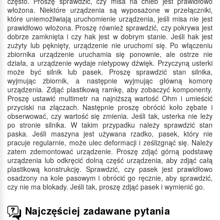
często. Proszę sprawdzić, czy misa na chleb jest prawidłowo
włożona. Niektóre urządzenia są wyposażone w przełączniki,
które uniemożliwiają uruchomienie urządzenia, jeśli misa nie jest
prawidłowo włożona. Proszę również sprawdzić, czy pokrywa jest
dobrze zamknięta i czy hak jest w dobrym stanie. Jeśli hak jest
zużyty lub pęknięty, urządzenie nie uruchomi się. Po włączeniu
zbiornika urządzenie uruchamia się ponownie, ale ostrze nie
działa, a urządzenie wydaje nietypowy dźwięk. Przyczyną usterki
może być silnik lub pasek. Proszę sprawdzić stan silnika,
wyjmując zbiornik, a następnie wyjmując główną komorę
urządzenia. Zdjąć plastikową ramkę, aby zobaczyć komponenty.
Proszę ustawić multimetr na najniższą wartość Ohm i umieścić
przyciski na złączach. Następnie proszę obrócić koło zębate i
obserwować, czy wartość się zmienia. Jeśli tak, usterka nie leży
po stronie silnika. W takim przypadku należy sprawdzić stan
paska. Jeśli maszyna jest używana rzadko, pasek, który nie
pracuje regularnie, może ulec deformacji i ześlizgnąć się. Należy
zatem zdemontować urządzenie. Proszę zdjąć górną podstawę
urządzenia lub odkręcić dolną część urządzenia, aby zdjąć całą
plastikową konstrukcję. Sprawdzić, czy pasek jest prawidłowo
osadzony na kole pasowym i obrócić go ręcznie, aby sprawdzić,
czy nie ma blokady. Jeśli tak, proszę zdjąć pasek i wymienić go.
Najczęściej zadawane pytania