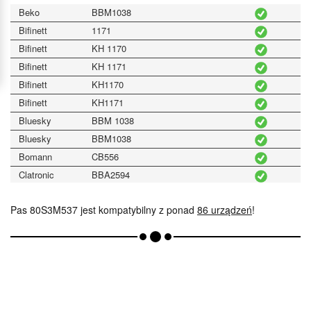
Beko
BBM1038
Bifinett
1171
Bifinett
KH 1170
Bifinett
KH 1171
Bifinett
KH1170
Bifinett
KH1171
Bluesky
BBM 1038
Bluesky
BBM1038
Bomann
CB556
Clatronic
BBA2594
Clatronic
BBA3364
Pas 80S3M537 jest kompatybilny z ponad
86 urządzeń
!
Domo
B3950
Domo
B3955
Domo
B3958
Domo
B3970
Domo
B3980
Domo
XBM 1038