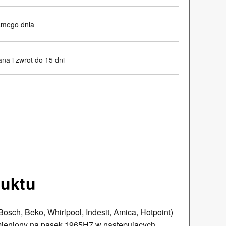
amego dnia
na i zwrot do 15 dni
duktu
sch, Beko, Whirlpool, Indesit, Amica, Hotpoint)
ymieniony na pasek 1965H7 w następujących