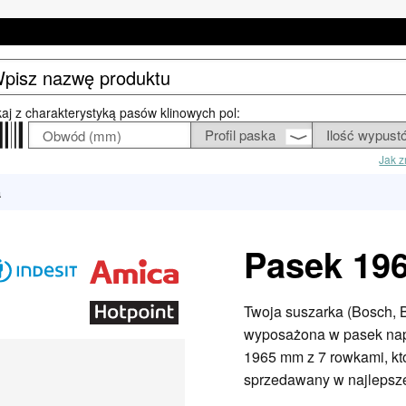
aj z charakterystyką pasów klinowych pol:
Jak z
a
Pasek 19
Twoja suszarka (Bosch, Be
wyposażona w pasek nap
1965 mm z 7 rowkami, któ
sprzedawany w najlepszej