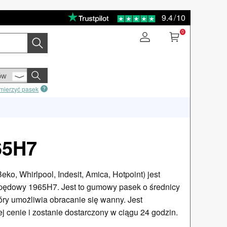
9.4
/
10
0
mierzyć pasek
65H7
ko, Whirlpool, Indesit, Amica, Hotpoint) jest
ędowy 1965H7. Jest to gumowy pasek o średnicy
ry umożliwia obracanie się wanny. Jest
 cenie i zostanie dostarczony w ciągu 24 godzin.