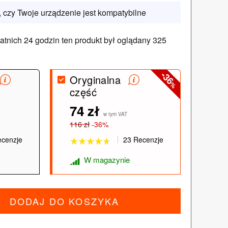
 czy Twoje urządzenie jest kompatybilne
atnich 24 godzin ten produkt był oglądany 325
-36
Oryginalna
%
część
74 zł
★★★★★
★★★★★
w tym VAT
116 zł
-36%
ecenzje
23 Recenzje
W magazynie
DODAJ DO KOSZYKA