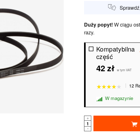
Sprawdź,
Duży popyt!
W ciągu ost
razy.
Kompatybilna
część
42 zł
★★★★★
★★★★★
w tym VAT
12 R
W magazynie
+
-