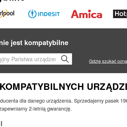
nie jest kompatybilne
Gdzie szukać ozn
0 KOMPATYBILNYCH URZĄDZ
ducenta dla danego urządzenia. Sprzedajemy pasek 196
zapewniamy 2-letnią gwarancję.
l