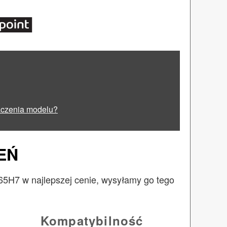
aczenia modelu?
EŃ
5H7 w najlepszej cenie, wysyłamy go tego
Kompatybilność