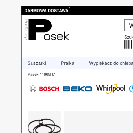
*
DARMOWA DOSTAWA
Szuk
Suszarki
Pralka
Wypiekacz do chleb
Pasek
1965H7