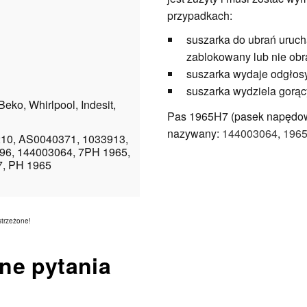
przypadkach:
suszarka do ubrań urucham
zablokowany lub nie obr
suszarka wydaje odgłosy 
suszarka wydziela gorąc
eko, Whirlpool, Indesit,
Pas 1965H7 (pasek napędowy
nazywany:
144003064
,
196
10, AS0040371, 1033913,
6, 144003064, 7PH 1965,
7, PH 1965
strzeżone!
ne pytania