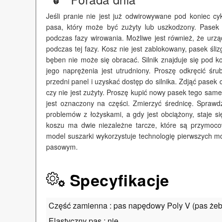
Jeśli pranie nie jest już odwirowywane pod koniec cyk
pasa, który może być zużyty lub uszkodzony. Pase
podczas fazy wirowania. Możliwe jest również, że urz
podczas tej fazy. Kosz nie jest zablokowany, pasek ślizg
bęben nie może się obracać. Silnik znajduje się pod 
jego naprężenia jest utrudniony. Proszę odkręcić śru
przedni panel i uzyskać dostęp do silnika. Zdjąć pasek 
czy nie jest zużyty. Proszę kupić nowy pasek tego sa
jest oznaczony na części. Zmierzyć średnicę. Spraw
problemów z łożyskami, a gdy jest obciążony, staje s
koszu ma dwie niezależne tarcze, które są przymo
model suszarki wykorzystuje technologię pierwszych m
pasowym.
Specyfikacje
Część zamienna : pas napędowy Poly V (pas że
Elastyczny pas : nie