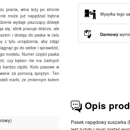
lu prania, wina leży po stronie
Wysyłka tego s
k nie może już napędzać bębna
ądzenie wydaje piszczący dźwięk
a się, silnik pracuje dobrze, ale
Darmowy
wymia
koszem i dostęp do paska w celu
by z tyłu urządzenia, aby zdjąć
ciągnąc go do siebie i sprawdzić,
mego modelu. Numer części paska
dzić, czy bęben nie ma żadnych
ię bardzo ciężki. Koło pasowe w
cowane za pomocą sprężyn. Ten
odeli marki, ze zmiennym kołem
Opis pro
browy)
Pasek napędowy suszarka (Bo
jest zużyty i musi zostać w