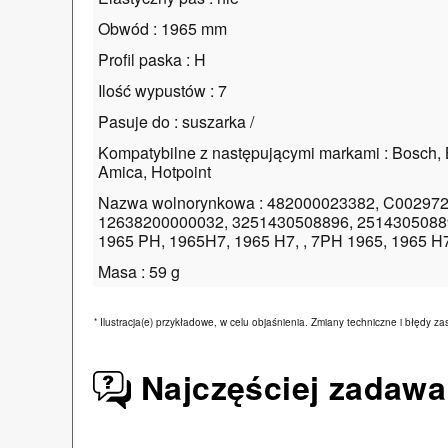
Obwód : 1965 mm
Profil paska : H
Ilość wypustów : 7
Pasuje do : suszarka /
Kompatybilne z następującymi markami : Bosch, B
Amica, Hotpoint
Nazwa wolnorynkowa : 482000023382, C002972
12638200000032, 3251430508896, 25143050889
1965 PH, 1965H7, 1965 H7, , 7PH 1965, 1965 H
Masa : 59 g
*
Ilustracja(e) przykładowe, w celu objaśnienia. Zmiany techniczne i błędy za
Najczęściej zadawa