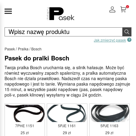
0
Jak zmierzyć pasek
Pasek
Pralka
Bosch
Pasek do pralki Bosch
Twoja pralka Bosch uruchamia się, a silnik hałasuje. Może być
również wyczuwalny zapach spalenizny, a pralka automatyczna
Bosch nie działa prawidłowo. Nadszedł czas na wymianę paska
napędowego i jest to tanie. Wymiana paska napędowego zajmuje
15 minut, a wszystkie paski napędowe (pas, pasek napędowy
poli-v, pasek klinowy) wysyłamy w ciągu 24 godzin.
7PHE 1151
5PJE 1161
5PJE 1163
25 zł
29 zł
29 zł