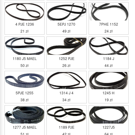
4 PJE 1236
5EPJ 1270
7PHE 1152
21 zł
49 zł
24 zł
1180 J5 MAEL
1252 PJE
1184 J
50 zł
26 zł
44 zł
5PJE 1255
1314 J 4
1245 H
38 zł
34 zł
19 zł
1277 J5 MAEL
1189 PJE
1227J5
51 zł
42 zł
64 zł