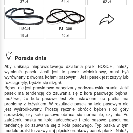
37 zł
64 zł
62 zł
1180J4
PJ 1309
19 zł
45 zł
Porada dnia
Aby uniknąć nieprawidłowego działania pralki BOSCH, należy
wymienić pasek. Jeśli jest to pasek wieloklinowy, musi być
wyrównany z dwoma kołami pasowymi. Jeśli pasek jest zużyty lub
rozciągnięty, będzie się ślizgał.
Bęben nie jest prawidłowo napędzany podczas cyklu prania. Jeśli
pasek ma tendencję do zsuwania się z koła pasowego bębna,
możliwe, że koło pasowe jest źle ustawione lub pralka ma
problemy z łożyskiem. W rezultacie pasek na kole pasowym nie
jest wyśrodkowany. Proszę ręcznie obrócić bęben i od góry
sprawdzić, czy koło pasowe obraca się normalnie, czy nie. Po
założeniu paska na koło łańcuchowe i koło pasowe, pasek ma
tendencję do zsuwania się z koła pasowego. Typ paska w tym
modelu pralki to zazwyczaj pięciokierunkowy pasek płaski. Należy