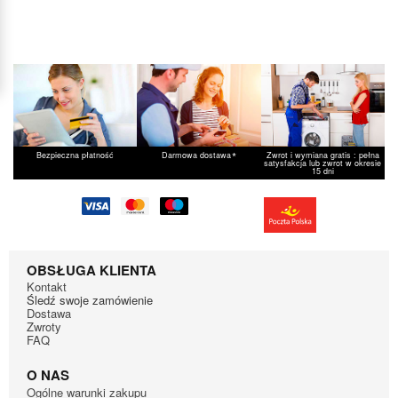
*
Bezpieczna płatność
Darmowa dostawa
Zwrot i wymiana gratis : pełna
satysfakcja lub zwrot w okresie
15 dni
OBSŁUGA KLIENTA
Kontakt
Śledź swoje zamówienie
Dostawa
Zwroty
FAQ
O NAS
Ogólne warunki zakupu