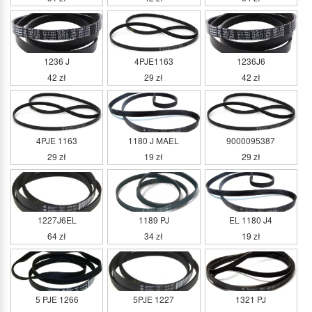
1236 J
4PJE1163
1236J6
42 zł
29 zł
42 zł
4PJE 1163
1180 J MAEL
9000095387
29 zł
19 zł
29 zł
1227J6EL
1189 PJ
EL 1180 J4
64 zł
34 zł
19 zł
5 PJE 1266
5PJE 1227
1321 PJ