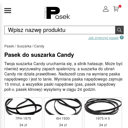
0
Jak zmierzyć pasek
Pasek
Suszarka
Candy
Pasek do suszarka Candy
Twoja suszarka Candy uruchamia się, a silnik hałasuje. Może być
również wyczuwalny zapach spalenizny, a suszarka do ubrań
Candy nie działa prawidłowo. Nadszedł czas na wymianę paska
napędowego i jest to tanie. Wymiana paska napędowego zajmuje
15 minut, a wszystkie paski napędowe (pas, pasek napędowy
poli-v, pasek klinowy) wysyłamy w ciągu 24 godzin.
7PH 1975
6H 1930
1975 H 5
34 zł
34 zł
34 zł