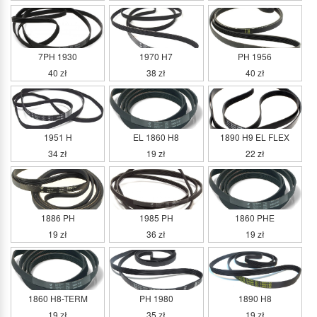
7PH 1930
1970 H7
PH 1956
40 zł
38 zł
40 zł
1951 H
EL 1860 H8
1890 H9 EL FLEX
34 zł
19 zł
22 zł
1886 PH
1985 PH
1860 PHE
19 zł
36 zł
19 zł
1860 H8-TERM
PH 1980
1890 H8
19 zł
35 zł
19 zł