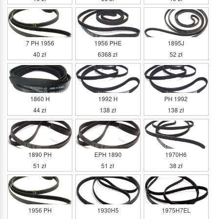
7 PH 1956
1956 PHE
1895J
40 zł
6368 zł
52 zł
1860 H
1992 H
PH 1992
44 zł
138 zł
138 zł
1890 PH
EPH 1890
1970H6
51 zł
51 zł
38 zł
1956 PH
1930H5
1975H7EL