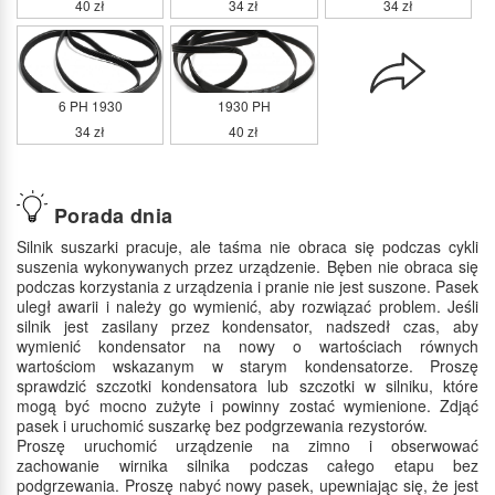
40 zł
34 zł
34 zł
6 PH 1930
1930 PH
34 zł
40 zł
Porada dnia
Silnik suszarki pracuje, ale taśma nie obraca się podczas cykli
suszenia wykonywanych przez urządzenie. Bęben nie obraca się
podczas korzystania z urządzenia i pranie nie jest suszone. Pasek
uległ awarii i należy go wymienić, aby rozwiązać problem. Jeśli
silnik jest zasilany przez kondensator, nadszedł czas, aby
wymienić kondensator na nowy o wartościach równych
wartościom wskazanym w starym kondensatorze. Proszę
sprawdzić szczotki kondensatora lub szczotki w silniku, które
mogą być mocno zużyte i powinny zostać wymienione. Zdjąć
pasek i uruchomić suszarkę bez podgrzewania rezystorów.
Proszę uruchomić urządzenie na zimno i obserwować
zachowanie wirnika silnika podczas całego etapu bez
podgrzewania. Proszę nabyć nowy pasek, upewniając się, że jest