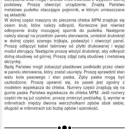
podstawy. Proszę otworzyć urządzenie. Znajdą Państwo
metalowe pudełko otaczające pojemnik, w którym umieszczane
są składniki
W dolnej części maszyny do pieczenia chleba MPM znajduje się
osiem śrub, które należy odkręcić. Konieczne jest również
odkręcenie śruby mocującej opornik do pudełka. Następnie
należy stanąć na przednim panelu sterowania, umieścić śrubokręt
w dolnej części szarego trójkąta, podważyć i otworzyć panel.
Proszę odłączyć kabel taśmowy od płytki drukowanej i wyjąć
moduł sterujący. Następnie proszę włożyć śrubokręt, aby odkręcić
dolną obudowę od górnej. Proszę zdjąć całą obudowę i metalową
skrzynkę.
Będą Państwo mogli zobaczyć plastikowe podkładki przez otwór
w panelu sterowania, który został usunięty. Proszę sprawdzić stan
wału koła pasowego i stan paska. Zęby paska mogą być
uszkodzone. Proszę upewnić się, że pasek jest zgodny z
modelem wypiekacza do chleba. Numery części znajdują się na
gumie paska Państwa wypiekacza do chleba MPM. Jeśli numery
części nie są już czytelne, proszę zmierzyć podziałkę, tj. wymiar w
milimetrach między dwoma wierzchołkami zębów obok siebie,
długość w milimetrach lub liczbę zębów i szerokość.