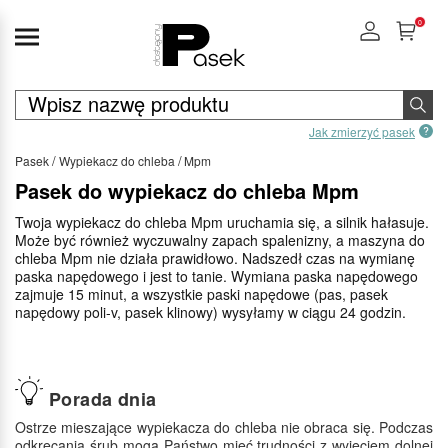
0
Jak zmierzyć pasek
Pasek
Wypiekacz do chleba
Mpm
Pasek do wypiekacz do chleba Mpm
Twoja wypiekacz do chleba Mpm uruchamia się, a silnik hałasuje.
Może być również wyczuwalny zapach spalenizny, a maszyna do
chleba Mpm nie działa prawidłowo. Nadszedł czas na wymianę
paska napędowego i jest to tanie. Wymiana paska napędowego
zajmuje 15 minut, a wszystkie paski napędowe (pas, pasek
napędowy poli-v, pasek klinowy) wysyłamy w ciągu 24 godzin.
Porada dnia
Ostrze mieszające wypiekacza do chleba nie obraca się. Podczas
odkręcania śrub mogą Państwo mieć trudności z wyjęciem dolnej