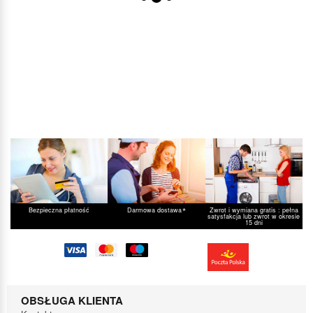
*
Bezpieczna płatność
Darmowa dostawa
Zwrot i wymiana gratis : pełna
satysfakcja lub zwrot w okresie
15 dni
OBSŁUGA KLIENTA