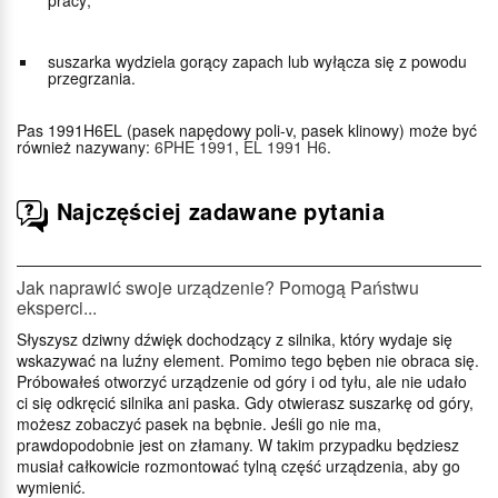
pracy;
suszarka wydziela gorący zapach lub wyłącza się z powodu
przegrzania.
Pas 1991H6EL (pasek napędowy poli-v, pasek klinowy) może być
również nazywany:
6PHE 1991
,
EL 1991 H6
.
Najczęściej zadawane pytania
Jak naprawić swoje urządzenie? Pomogą Państwu
eksperci...
Słyszysz dziwny dźwięk dochodzący z silnika, który wydaje się
wskazywać na luźny element. Pomimo tego bęben nie obraca się.
Próbowałeś otworzyć urządzenie od góry i od tyłu, ale nie udało
ci się odkręcić silnika ani paska. Gdy otwierasz suszarkę od góry,
możesz zobaczyć pasek na bębnie. Jeśli go nie ma,
prawdopodobnie jest on złamany. W takim przypadku będziesz
musiał całkowicie rozmontować tylną część urządzenia, aby go
wymienić.