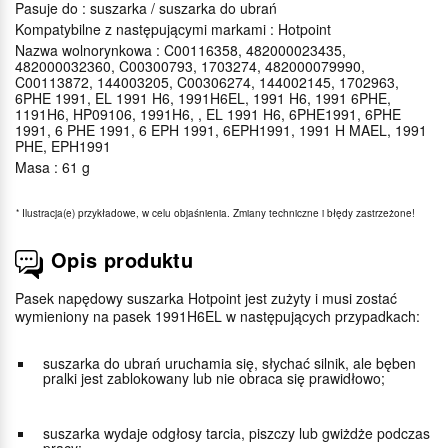
Pasuje do : suszarka / suszarka do ubrań
Kompatybilne z następującymi markami : Hotpoint
Nazwa wolnorynkowa : C00116358, 482000023435,
482000032360, C00300793, 1703274, 482000079990,
C00113872, 144003205, C00306274, 144002145, 1702963,
6PHE 1991, EL 1991 H6, 1991H6EL, 1991 H6, 1991 6PHE,
1191H6, HP09106, 1991H6, , EL 1991 H6, 6PHE1991, 6PHE
1991, 6 PHE 1991, 6 EPH 1991, 6EPH1991, 1991 H MAEL, 1991
PHE, EPH1991
Masa : 61 g
*
Ilustracja(e) przykładowe, w celu objaśnienia. Zmiany techniczne i błędy zastrzeżone!
Opis produktu
Pasek napędowy suszarka Hotpoint jest zużyty i musi zostać
wymieniony na pasek 1991H6EL w następujących przypadkach:
suszarka do ubrań uruchamia się, słychać silnik, ale bęben
pralki jest zablokowany lub nie obraca się prawidłowo;
suszarka wydaje odgłosy tarcia, piszczy lub gwiżdże podczas