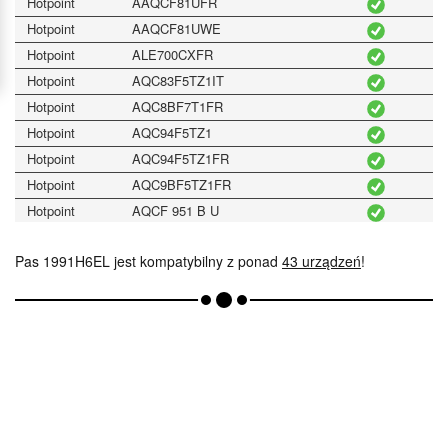
Hotpoint
AAQCF81UFR
Hotpoint
AAQCF81UWE
Hotpoint
ALE700CXFR
Hotpoint
AQC83F5TZ1IT
Hotpoint
AQC8BF7T1FR
Hotpoint
AQC94F5TZ1
Hotpoint
AQC94F5TZ1FR
Hotpoint
AQC9BF5TZ1FR
Hotpoint
AQCF 951 B U
Hotpoint
AQCF851
Pas 1991H6EL jest kompatybilny z ponad
43 urządzeń
!
Hotpoint
AQCF851BUEU
Hotpoint
AQCF951BSFR
Hotpoint
AQCF951BUFR
Hotpoint
FTCD 87B6KEU
Hotpoint
FTCD871GPYUK
Hotpoint
FTCD87B6HEU
Hotpoint
FTCD97B6HYEU
Hotpoint
FTCF 97B 6H