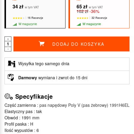
34 zł
65 zł
w tym VAT
w tym VAT
102 zł
-36%
16 Recenzje
32 Recenzje
W magazynie
W magazynie
+
DODAJ DO KOSZYKA
-
★★★★★
★★★★★
★★★★★
★★★★★
Wysyłka tego samego dnia
Darmowy
wymiana i zwrot do 15 dni
Specyfikacje
Część zamienna :
pas napędowy Poly V (pas żebrowy) 1991H6EL
Elastyczny pas : tak
Obwód : 1991 mm
Profil paska : H
Ilość wypustów : 6