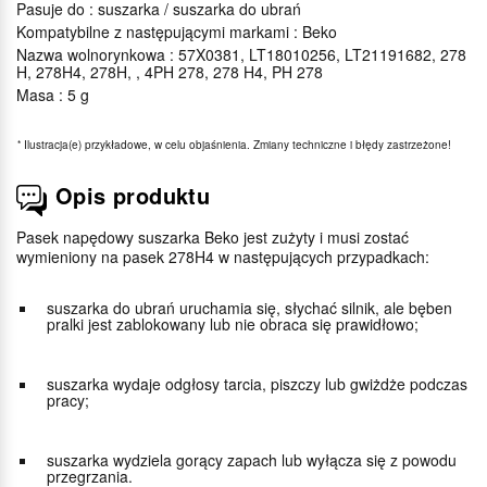
Pasuje do : suszarka / suszarka do ubrań
Kompatybilne z następującymi markami : Beko
Nazwa wolnorynkowa : 57X0381, LT18010256, LT21191682, 278
H, 278H4, 278H, , 4PH 278, 278 H4, PH 278
Masa : 5 g
*
Ilustracja(e) przykładowe, w celu objaśnienia. Zmiany techniczne i błędy zastrzeżone!
Opis produktu
Pasek napędowy suszarka Beko jest zużyty i musi zostać
wymieniony na pasek 278H4 w następujących przypadkach:
suszarka do ubrań uruchamia się, słychać silnik, ale bęben
pralki jest zablokowany lub nie obraca się prawidłowo;
suszarka wydaje odgłosy tarcia, piszczy lub gwiżdże podczas
pracy;
suszarka wydziela gorący zapach lub wyłącza się z powodu
przegrzania.