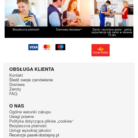
Beko
DCU7230S
Beko
DCU8230X
Beko
DCU8230XS
Beko
DCU8330X
*
Bezpieczna płatność
Darmowa dostawa
Zwrot i wymiana gratis : pełna
satysfakcja lub zwrot w okresie
15 dni
Beko
DCU8331GX
Beko
DCU9330
Beko
DCU9331GX
Beko
DCX83100W
Beko
DCY724B
OBSŁUGA KLIENTA
Kontakt
Beko
DCY7402XW4
Śledź swoje zamówienie
Beko
DCY824
Dostawa
Zwroty
Beko
DCY8502GX
FAQ
Beko
DDB 7101 PA0W
O NAS
Beko
DDS7433GX0W
Ogólne warunki zakupu
Uwagi prawne
Beko
DDS8556GX1W
Polityka dotycząca plików „cookies“
Beko
DE 8433PA0
Bezpieczna płatność
Usługi wysokiej jakości
Beko
DE8331PA0
Recenzje pasek-dostepny.pl