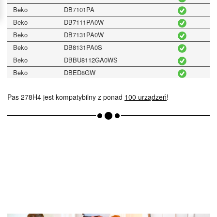
Beko
DB7101PA
Beko
DB7111PA0W
Beko
DB7131PA0W
Beko
DB8131PA0S
Beko
DBBU8112GA0WS
Beko
DBED8GW
Beko
DC 7230 S
Pas 278H4 jest kompatybilny z ponad
100 urządzeń
!
Beko
DC713
Beko
DC7130 DC 7130
Beko
DC7230
Beko
DC72301
Beko
DC7230PL2
Beko
DCB816W
Beko
DCU 8230 X
Beko
DCU 8330X
Beko
DCU 9330
Beko
DCU 9330X