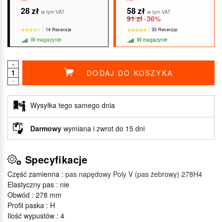
28 zł
58 zł
w tym VAT
w tym VAT
91 zł
-36%
14 Recenzje
33 Recenzje
W magazynie
W magazynie
+
DODAJ DO KOSZYKA
-
★★★★★
★★★★★
★★★★★
★★★★★
Wysyłka tego samego dnia
Darmowy
wymiana i zwrot do 15 dni
Specyfikacje
Część zamienna :
pas napędowy Poly V (pas żebrowy) 278H4
Elastyczny pas : nie
Obwód : 278 mm
Profil paska : H
Ilość wypustów : 4