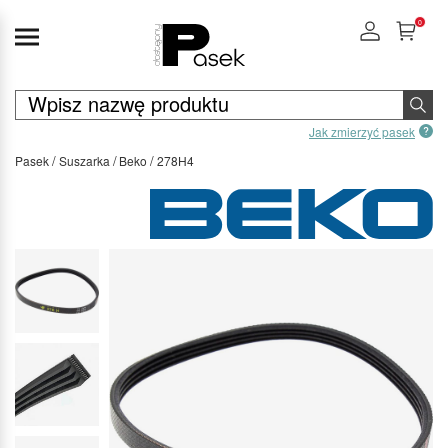
0
Jak zmierzyć pasek
Pasek
Suszarka
Beko
278H4