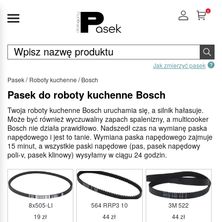
0
Jak zmierzyć pasek
Pasek
Roboty kuchenne
Bosch
Pasek do roboty kuchenne Bosch
Twoja roboty kuchenne Bosch uruchamia się, a silnik hałasuje.
Może być również wyczuwalny zapach spalenizny, a multicooker
Bosch nie działa prawidłowo. Nadszedł czas na wymianę paska
napędowego i jest to tanie. Wymiana paska napędowego zajmuje
15 minut, a wszystkie paski napędowe (pas, pasek napędowy
poli-v, pasek klinowy) wysyłamy w ciągu 24 godzin.
8x505-LI
564 RRP3 10
3M 522
19 zł
44 zł
44 zł