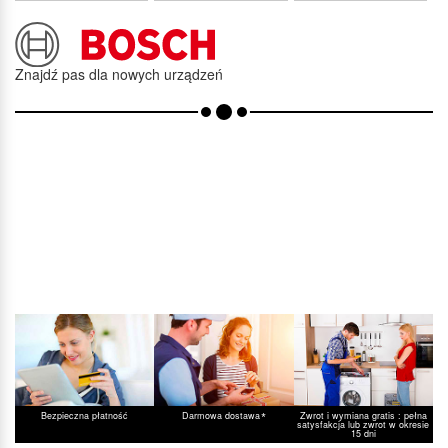
Znajdź pas dla nowych urządzeń
*
Bezpieczna płatność
Darmowa dostawa
Zwrot i wymiana gratis : pełna
satysfakcja lub zwrot w okresie
15 dni