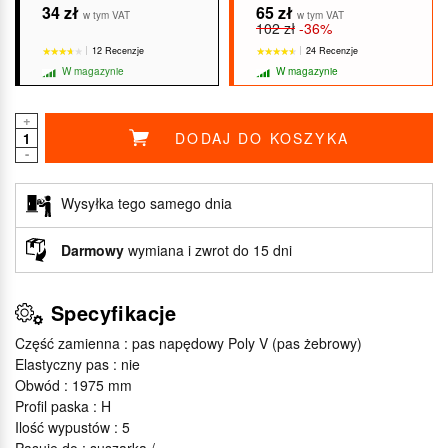
34 zł
65 zł
w tym VAT
w tym VAT
102 zł
-36%
12 Recenzje
24 Recenzje
W magazynie
W magazynie
+
DODAJ DO KOSZYKA
-
★★★★★
★★★★★
★★★★★
★★★★★
Wysyłka tego samego dnia
Darmowy
wymiana i zwrot do 15 dni
Specyfikacje
Część zamienna : pas napędowy Poly V (pas żebrowy)
Elastyczny pas : nie
Obwód : 1975 mm
Profil paska : H
Ilość wypustów : 5