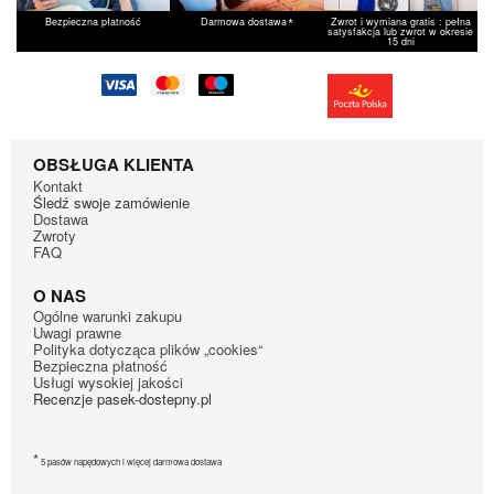
*
Bezpieczna płatność
Darmowa dostawa
Zwrot i wymiana gratis : pełna
satysfakcja lub zwrot w okresie
15 dni
OBSŁUGA KLIENTA
Kontakt
Śledź swoje zamówienie
Dostawa
Zwroty
FAQ
O NAS
Ogólne warunki zakupu
Uwagi prawne
Polityka dotycząca plików „cookies“
Bezpieczna płatność
Usługi wysokiej jakości
Recenzje pasek-dostepny.pl
*
5 pasów napędowych i więcej darmowa dostawa