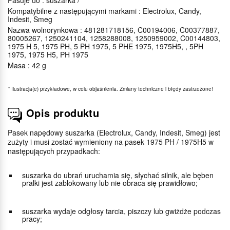
Pasuje do : suszarka /
Kompatybilne z następującymi markami : Electrolux, Candy,
Indesit, Smeg
Nazwa wolnorynkowa : 481281718156, C00194006, C00377887,
80005267, 1250241104, 1258288008, 1250959002, C00144803,
1975 H 5, 1975 PH, 5 PH 1975, 5 PHE 1975, 1975H5, , 5PH
1975, 1975 H5, PH 1975
Masa : 42 g
*
Ilustracja(e) przykładowe, w celu objaśnienia. Zmiany techniczne i błędy zastrzeżone!
Opis produktu
Pasek napędowy suszarka (Electrolux, Candy, Indesit, Smeg) jest
zużyty i musi zostać wymieniony na pasek 1975 PH / 1975H5 w
następujących przypadkach:
suszarka do ubrań uruchamia się, słychać silnik, ale bęben
pralki jest zablokowany lub nie obraca się prawidłowo;
suszarka wydaje odgłosy tarcia, piszczy lub gwiżdże podczas
pracy;